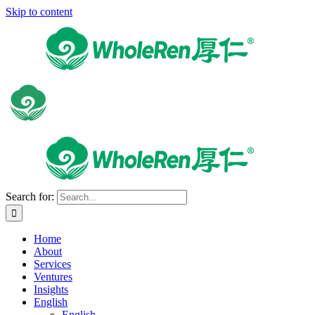
Skip to content
Search for:
Home
About
Services
Ventures
Insights
English
English