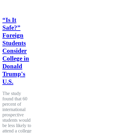
“Is It
Safe?”
Foreign
Students
Consider
College in
Donald
Trump's
U.S.
The study
found that 60
percent of
international
prospective
students would
be less likely to
attend a college